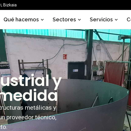
i, Bizkaia
Qué hacemos
Sectores
Servicios
C
ustrial
y
medida
tructuras metálicas y
n proveedor técnico,
to.