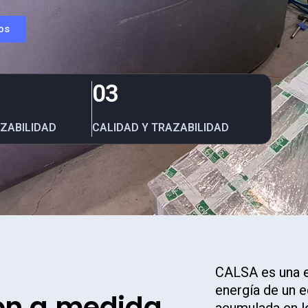
os
03
AZABILIDAD
CALIDAD Y TRAZABILIDAD
CALSA es una e
energía de un e
ón
a
medida,
acumulada en lo