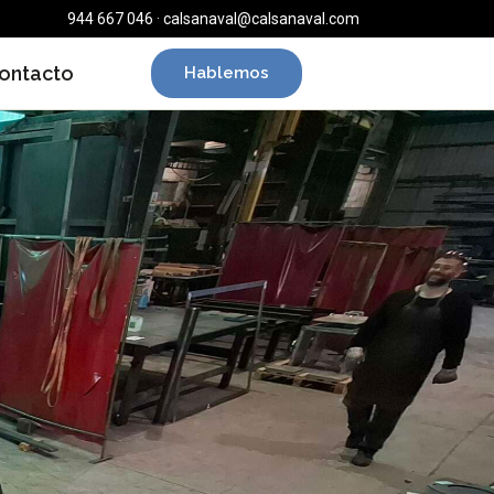
944 667 046 · calsanaval@calsanaval.com
ontacto
Hablemos