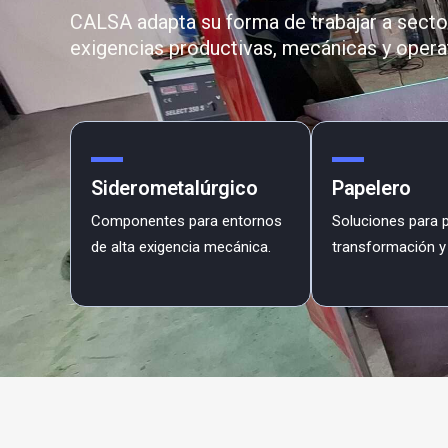
CALSA adapta su forma de trabajar a secto
exigencias productivas, mecánicas y operat
Siderometalúrgico
Papelero
Componentes para entornos
Soluciones para 
de alta exigencia mecánica.
transformación y 