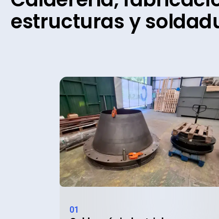
estructuras
y
soldad
01