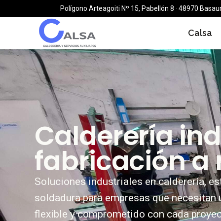
Polígono Arteagoiti Nº 15, Pabellón 8 · 48970 Basaur
Calsa
Calderería
ind
fabricación
a
Soluciones industriales en calderería, es
soldadura para empresas que necesitan u
flexible y comprometido con cada proyec