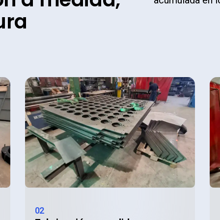
ura
02